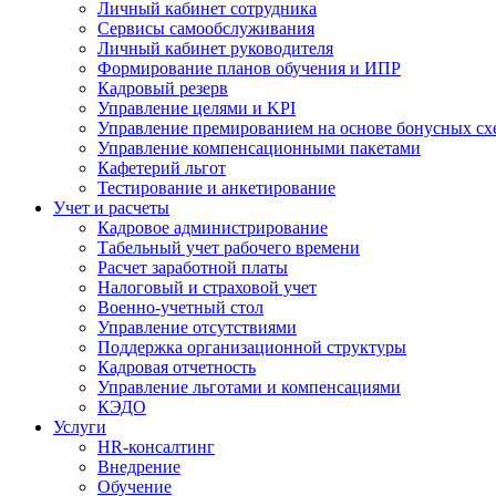
Личный кабинет сотрудника
Сервисы самообслуживания
Личный кабинет руководителя
Формирование планов обучения и ИПР
Кадровый резерв
Управление целями и KPI
Управление премированием на основе бонусных сх
Управление компенсационными пакетами
Кафетерий льгот
Тестирование и анкетирование
Учет и расчеты
Кадровое администрирование
Табельный учет рабочего времени
Расчет заработной платы
Налоговый и страховой учет
Военно-учетный стол
Управление отсутствиями
Поддержка организационной структуры
Кадровая отчетность
Управление льготами и компенсациями
КЭДО
Услуги
HR-консалтинг
Внедрение
Обучение