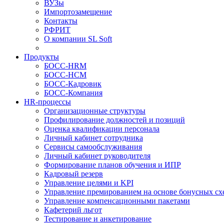
ВУЗы
Импортозамещение
Контакты
РФРИТ
О компании SL Soft
Продукты
БОСС-HRM
БОСС-HCM
БОСС-Кадровик
БОСС-Компания
HR-процессы
Организационные структуры
Профилирование должностей и позиций
Оценка квалификации персонала
Личный кабинет сотрудника
Сервисы самообслуживания
Личный кабинет руководителя
Формирование планов обучения и ИПР
Кадровый резерв
Управление целями и KPI
Управление премированием на основе бонусных сх
Управление компенсационными пакетами
Кафетерий льгот
Тестирование и анкетирование