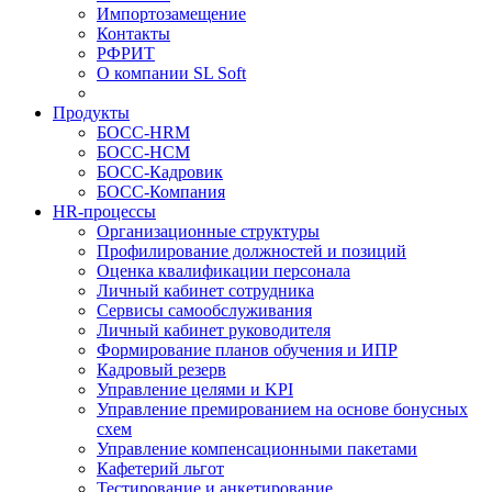
Импортозамещение
Контакты
РФРИТ
О компании SL Soft
Продукты
БОСС-HRM
БОСС-HCM
БОСС-Кадровик
БОСС-Компания
HR-процессы
Организационные структуры
Профилирование должностей и позиций
Оценка квалификации персонала
Личный кабинет сотрудника
Сервисы самообслуживания
Личный кабинет руководителя
Формирование планов обучения и ИПР
Кадровый резерв
Управление целями и KPI
Управление премированием на основе бонусных
схем
Управление компенсационными пакетами
Кафетерий льгот
Тестирование и анкетирование