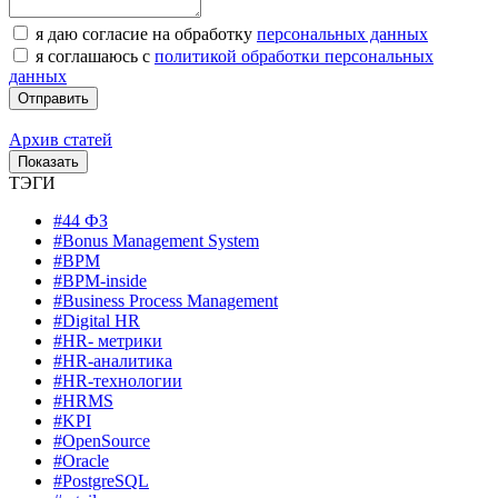
я даю согласие на обработку
персональных данных
я соглашаюсь с
политикой обработки персональных
данных
Архив статей
ТЭГИ
#44 ФЗ
#Bonus Management System
#BPM
#BPM-inside
#Business Process Management
#Digital HR
#HR- метрики
#HR-аналитика
#HR-технологии
#HRMS
#KPI
#OpenSource
#Oracle
#PostgreSQL