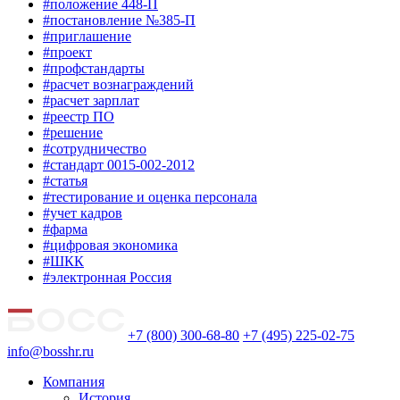
#положение 448-П
#постановление №385-П
#приглашение
#проект
#профстандарты
#расчет вознаграждений
#расчет зарплат
#реестр ПО
#решение
#сотрудничество
#стандарт 0015-002-2012
#статья
#тестирование и оценка персонала
#учет кадров
#фарма
#цифровая экономика
#ШКК
#электронная Россия
+7 (800) 300-68-80
+7 (495) 225-02-75
info@bosshr.ru
Компания
История