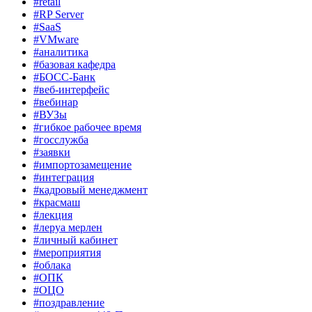
#retail
#RP Server
#SaaS
#VMware
#аналитика
#базовая кафедра
#БОСС-Банк
#веб-интерфейс
#вебинар
#ВУЗы
#гибкое рабочее время
#госслужба
#заявки
#импортозамещение
#интеграция
#кадровый менеджмент
#красмаш
#лекция
#леруа мерлен
#личный кабинет
#мероприятия
#облака
#ОПК
#ОЦО
#поздравление