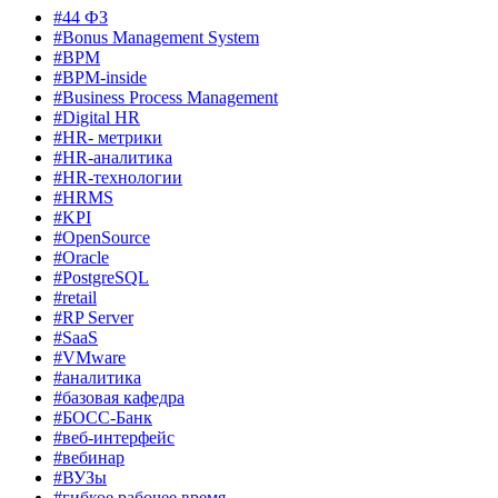
#44 ФЗ
#Bonus Management System
#BPM
#BPM-inside
#Business Process Management
#Digital HR
#HR- метрики
#HR-аналитика
#HR-технологии
#HRMS
#KPI
#OpenSource
#Oracle
#PostgreSQL
#retail
#RP Server
#SaaS
#VMware
#аналитика
#базовая кафедра
#БОСС-Банк
#веб-интерфейс
#вебинар
#ВУЗы
#гибкое рабочее время