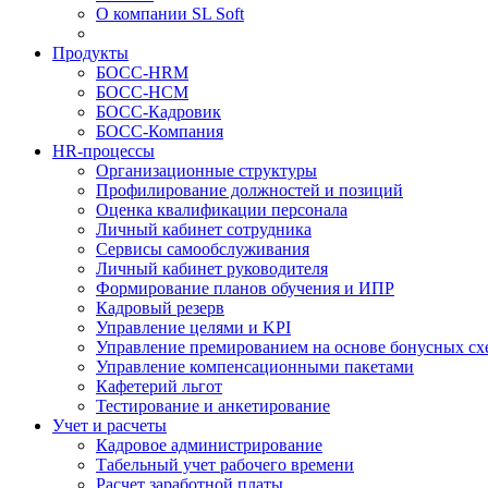
О компании SL Soft
Продукты
БОСС-HRM
БОСС-HCM
БОСС-Кадровик
БОСС-Компания
HR-процессы
Организационные структуры
Профилирование должностей и позиций
Оценка квалификации персонала
Личный кабинет сотрудника
Сервисы самообслуживания
Личный кабинет руководителя
Формирование планов обучения и ИПР
Кадровый резерв
Управление целями и KPI
Управление премированием на основе бонусных сх
Управление компенсационными пакетами
Кафетерий льгот
Тестирование и анкетирование
Учет и расчеты
Кадровое администрирование
Табельный учет рабочего времени
Расчет заработной платы