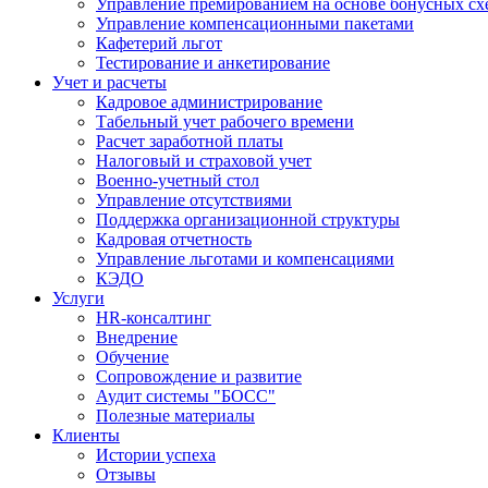
Управление премированием на основе бонусных сх
Управление компенсационными пакетами
Кафетерий льгот
Тестирование и анкетирование
Учет и расчеты
Кадровое администрирование
Табельный учет рабочего времени
Расчет заработной платы
Налоговый и страховой учет
Военно-учетный стол
Управление отсутствиями
Поддержка организационной структуры
Кадровая отчетность
Управление льготами и компенсациями
КЭДО
Услуги
HR-консалтинг
Внедрение
Обучение
Сопровождение и развитие
Аудит системы "БОСС"
Полезные материалы
Клиенты
Истории успеха
Отзывы