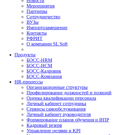
Новости
Мероприятия
Партнеры
Сотрудничество
ВУЗы
Импортозамещение
Контакты
РФРИТ
О компании SL Soft
Продукты
БОСС-HRM
БОСС-HCM
БОСС-Кадровик
БОСС-Компания
HR-процессы
Организационные структуры
Профилирование должностей и позиций
Оценка квалификации персонала
Личный кабинет сотрудника
Сервисы самообслуживания
Личный кабинет руководителя
Формирование планов обучения и ИПР
Кадровый резерв
Управление целями и KPI